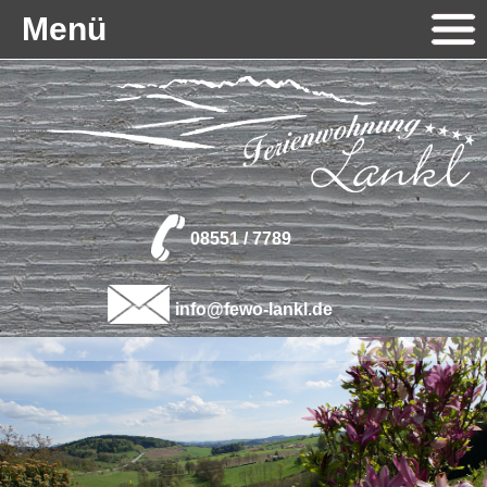
Menü
08551 / 7789
info@fewo-lankl.de